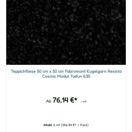
Teppichfliese 50 cm x 50 cm Fabromont Kugelgarn Resista
Cosmic Modul Taifun 630
76,14 €*
Ab
/ m²
Inhalt:
6 m²
(456,84 €* / Pack)