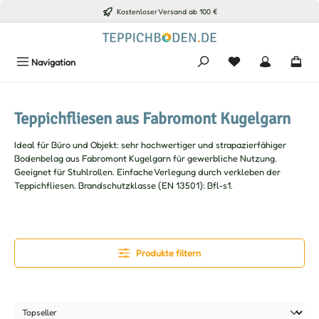
Kostenloser Versand ab 100 €
Zum Hauptinhalt springen
Du hast 0 Produkte
Navigation
Teppichfliesen aus Fabromont Kugelgarn
Ideal für Büro und Objekt: sehr hochwertiger und strapazierfähiger
Bodenbelag aus Fabromont Kugelgarn für gewerbliche Nutzung.
Geeignet für Stuhlrollen. Einfache Verlegung durch verkleben der
Teppichfliesen. Brandschutzklasse (EN 13501): Bfl-s1.
Produkte filtern