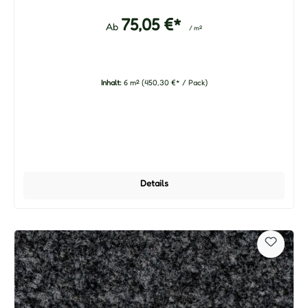
75,05 €*
Ab
/ m²
Inhalt:
6 m²
(450,30 €* / Pack)
Details