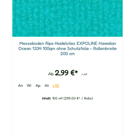
Messeboden Rips-Nadelvlies EXPOLINE Hawaiian
Ocean 1334 100qm ohne Schutzfolie - Rollenbreite
200 cm
2,99 €*
Ab
/ m²
An
Wi
Ap
At
+42
Inhalt:
100 m²
(299,00 €* / Rolle)