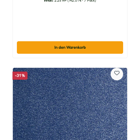
Inhalt:
2.25 m²
(142,01 €* / Pack)
In den Warenkorb
-31 %