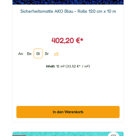
Sicherheitsmatte AKO Blau - Rolle 120 cm x 10 m
402,20 €*
An
Be
Bl
Br
+4
Inhalt:
12 m²
(33,52 €* / m²)
In den Warenkorb