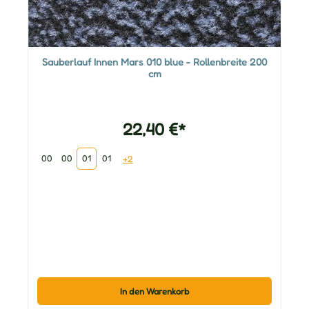
Sauberlauf Innen Mars 010 blue - Rollenbreite 200
cm
22,40 €*
00
00
01
01
+2
In den Warenkorb