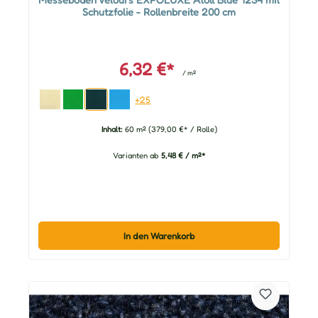
Schutzfolie - Rollenbreite 200 cm
6,32 €*
/ m²
+25
Inhalt:
60 m²
(379,00 €* / Rolle)
Varianten ab
5,48 € / m²*
In den Warenkorb