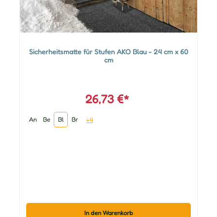
Sicherheitsmatte für Stufen AKO Blau - 24 cm x 60
cm
26,73 €*
An
Be
Bl
Br
+4
In den Warenkorb