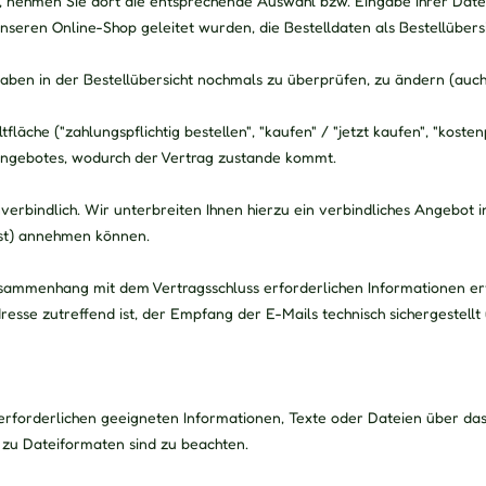
m, nehmen Sie dort die entsprechende Auswahl bzw. Eingabe Ihrer Date
seren Online-Shop geleitet wurden, die Bestelldaten als Bestellübersi
aben in der Bestellübersicht nochmals zu überprüfen, zu ändern (auch
he ("zahlungspflichtig bestellen", "kaufen" / "jetzt kaufen", "kostenpf
Angebotes, wodurch der Vertrag zustande kommt.
verbindlich. Wir unterbreiten Ihnen hierzu ein verbindliches Angebot i
ist) annehmen können.
sammenhang mit dem Vertragsschluss erforderlichen Informationen erfo
dresse zutreffend ist, der Empfang der E-Mails technisch sichergestell
en erforderlichen geeigneten Informationen, Texte oder Dateien über da
 zu Dateiformaten sind zu beachten.