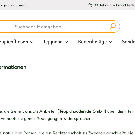
esiges Sortiment
88 Jahre Fachmarkterf
eppichfliesen
Teppiche
Bodenbeläge
Sonde
ormationen
 die Sie mit uns als Anbieter
(
Teppichboden.de GmbH
)
über die Inter
verwendeter eigener Bedingungen widersprochen.
 natürliche Person, die ein Rechtsgeschäft zu Zwecken abschließt, di