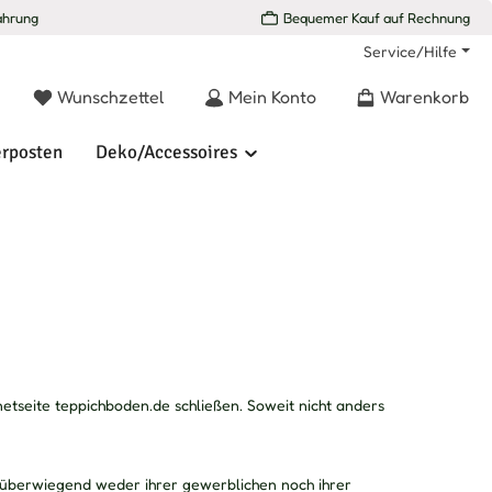
ahrung
Bequemer Kauf auf Rechnung
Service/Hilfe
Du hast 0 Produkte auf dem Merkzettel
Wunschzettel
Mein Konto
Warenkorb
rposten
Deko/Accessoires
netseite teppichboden.de schließen. Soweit nicht anders
e überwiegend weder ihrer gewerblichen noch ihrer