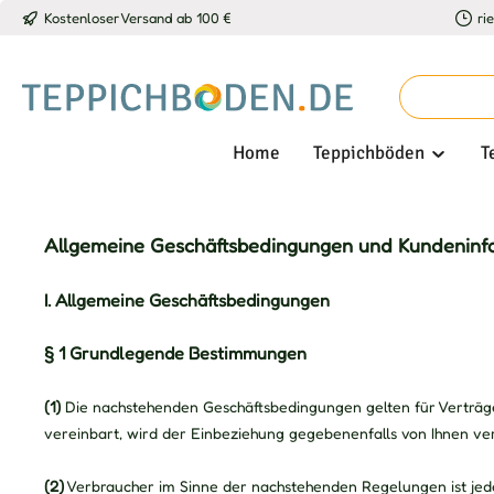
Kostenloser Versand ab 100 €
ri
 Hauptinhalt springen
Zur Suche springen
Zur Hauptnavigation springen
Home
Teppichböden
T
Allgemeine Geschäftsbedingungen und Kundeninf
I. Allgemeine Geschäftsbedingungen
§ 1 Grundlegende Bestimmungen
(1)
Die nachstehenden Geschäftsbedingungen gelten für Verträge,
vereinbart, wird der Einbeziehung gegebenenfalls von Ihnen 
(2)
Verbraucher im Sinne der nachstehenden Regelungen ist jede