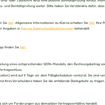
d/ oder Lastschrift setzt eine positive Bonitätsprüfung voraus. Ins
und Bonitätsprüfung weiter. Bitte haben Sie Verständnis dafür, dass 
en Sie
hier
. Allgemeine Informationen zu Klarna erhalten Sie
hier
. Ihre
en Angaben in
Klarnas Datenschutzbestimmungen
behandelt.
App finden Sie
hier
.
Erteilung eines entsprechenden SEPA-Mandats, den Rechnungsbetrag v
ertragsschluss.
cation) wird auf 5 Tage vor dem Fälligkeitsdatum verkürzt. Sie sind v
rund Ihres Verschuldens haben Sie die anfallende Bankgebühr zu tragen.
s sich um Forderungen aus demselben Vertragsverhältnis handelt.