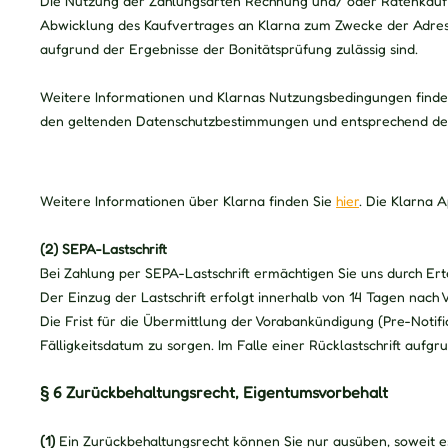
Die Nutzung der Zahlungsarten Rechnung und/ oder Ratenkauf un
Abwicklung des Kaufvertrages an Klarna zum Zwecke der Adress- 
aufgrund der Ergebnisse der Bonitätsprüfung zulässig sind.
Weitere Informationen und Klarnas Nutzungsbedingungen find
den geltenden Datenschutzbestimmungen und entsprechend d
Weitere Informationen über Klarna finden Sie
hier
. Die Klarna 
(2)
SEPA-Lastschrift
Bei Zahlung per SEPA-Lastschrift ermächtigen Sie uns durch 
Der Einzug der Lastschrift erfolgt innerhalb von
14
Tagen nach V
Die Frist für die Übermittlung der Vorabankündigung (Pre-Notifi
Fälligkeitsdatum zu sorgen. Im Falle einer Rücklastschrift aufg
§ 6 Zurückbehaltungsrecht
, Eigentumsvorbehalt
(1)
Ein Zurückbehaltungsrecht können Sie nur ausüben, soweit e