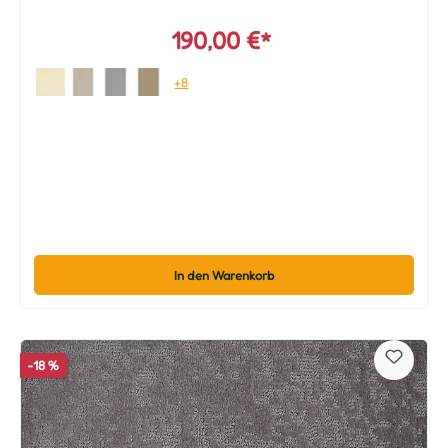
190,00 €*
+8
In den Warenkorb
-18 %