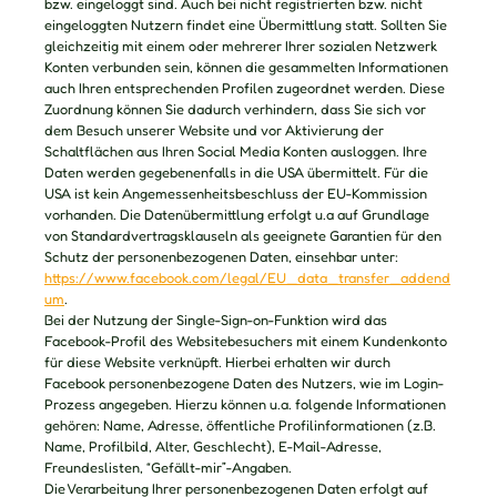
bzw. eingeloggt sind. Auch bei nicht registrierten bzw. nicht
eingeloggten Nutzern findet eine Übermittlung statt. Sollten Sie
gleichzeitig mit einem oder mehrerer Ihrer sozialen Netzwerk
Konten verbunden sein, können die gesammelten Informationen
auch Ihren entsprechenden Profilen zugeordnet werden. Diese
Zuordnung können Sie dadurch verhindern, dass Sie sich vor
dem Besuch unserer Website und vor Aktivierung der
Schaltflächen aus Ihren Social Media Konten ausloggen. Ihre
Daten werden gegebenenfalls in die USA übermittelt. Für die
USA ist kein Angemessenheitsbeschluss der EU-Kommission
vorhanden. Die Datenübermittlung erfolgt u.a auf Grundlage
von Standardvertragsklauseln als geeignete Garantien für den
Schutz der personenbezogenen Daten, einsehbar unter:
https://www.facebook.com/legal/EU_data_transfer_addend
um
.
Bei der Nutzung der Single-Sign-on-Funktion wird das
Facebook-Profil des Websitebesuchers mit einem Kundenkonto
für diese Website verknüpft. Hierbei erhalten wir durch
Facebook personenbezogene Daten des Nutzers, wie im Login-
Prozess angegeben. Hierzu können u.a. folgende Informationen
gehören: Name, Adresse, öffentliche Profilinformationen (z.B.
Name, Profilbild, Alter, Geschlecht), E-Mail-Adresse,
Freundeslisten, “Gefällt-mir”-Angaben.
Die Verarbeitung Ihrer personenbezogenen Daten erfolgt auf