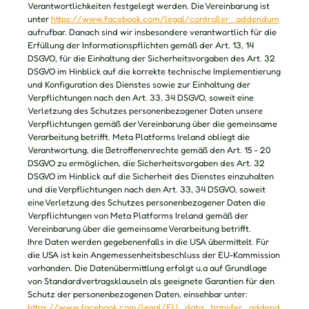
Verantwortlichkeiten festgelegt werden. Die Vereinbarung ist
unter
https://www.facebook.com/legal/controller_addendum
aufrufbar. Danach sind wir insbesondere verantwortlich für die
Erfüllung der Informationspflichten gemäß der Art. 13, 14
DSGVO, für die Einhaltung der Sicherheitsvorgaben des Art. 32
DSGVO im Hinblick auf die korrekte technische Implementierung
und Konfiguration des Dienstes sowie zur Einhaltung der
Verpflichtungen nach den Art. 33, 34 DSGVO, soweit eine
Verletzung des Schutzes personenbezogener Daten unsere
Verpflichtungen gemäß der Vereinbarung über die gemeinsame
Verarbeitung betrifft. Meta Platforms Ireland obliegt die
Verantwortung, die Betroffenenrechte gemäß den Art. 15 - 20
DSGVO zu ermöglichen, die Sicherheitsvorgaben des Art. 32
DSGVO im Hinblick auf die Sicherheit des Dienstes einzuhalten
und die Verpflichtungen nach den Art. 33, 34 DSGVO, soweit
eine Verletzung des Schutzes personenbezogener Daten die
Verpflichtungen von Meta Platforms Ireland gemäß der
Vereinbarung über die gemeinsame Verarbeitung betrifft.
Ihre Daten werden gegebenenfalls in die USA übermittelt. Für
die USA ist kein Angemessenheitsbeschluss der EU-Kommission
vorhanden. Die Datenübermittlung erfolgt u.a auf Grundlage
von Standardvertragsklauseln als geeignete Garantien für den
Schutz der personenbezogenen Daten, einsehbar unter:
https://www.facebook.com/legal/EU_data_transfer_addend