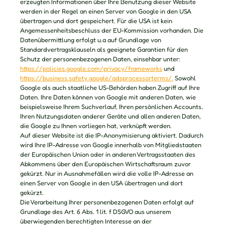
erzeugten Informationen über Ihre Benutzung dieser Website
werden in der Regel an einen Server von Google in den USA
übertragen und dort gespeichert. Für die USA ist kein
Angemessenheitsbeschluss der EU-Kommission vorhanden. Die
Datenübermittlung erfolgt u.a auf Grundlage von
Standardvertragsklauseln als geeignete Garantien für den
Schutz der personenbezogenen Daten, einsehbar unter:
https://policies.google.com/privacy/frameworks
und
https://business.safety.google/adsprocessorterms/.
Sowohl
Google als auch staatliche US-Behörden haben Zugriff auf Ihre
Daten. Ihre Daten können von Google mit anderen Daten, wie
beispielsweise Ihrem Suchverlauf, Ihren persönlichen Accounts,
Ihren Nutzungsdaten anderer Geräte und allen anderen Daten,
die Google zu Ihnen vorliegen hat, verknüpft werden.
Auf dieser Website ist die IP-Anonymisierung aktiviert. Dadurch
wird Ihre IP-Adresse von Google innerhalb von Mitgliedstaaten
der Europäischen Union oder in anderen Vertragsstaaten des
Abkommens über den Europäischen Wirtschaftsraum zuvor
gekürzt. Nur in Ausnahmefällen wird die volle IP-Adresse an
einen Server von Google in den USA übertragen und dort
gekürzt.
Die Verarbeitung Ihrer personenbezogenen Daten erfolgt auf
Grundlage des Art. 6 Abs. 1 lit. f DSGVO aus unserem
überwiegenden berechtigten Interesse an der