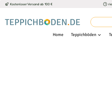
Kostenloser Versand ab 100 €
ri
 Hauptinhalt springen
Zur Suche springen
Zur Hauptnavigation springen
Home
Teppichböden
T