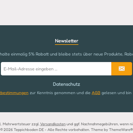
Benutzerdefiniertes Bild 2
Newsletter
halte einmalig 5% Rabatt und bleibe stets über neue Produkte, Rab
E-
Mail-
Adresse
Datenschutz
*
zbestimmungen
zur Kenntnis genommen und die
AGB
gelesen und bin 
zl. Mehrwertsteuer zzgl.
Versandkosten
und ggf. Nachnahmegebühren, wenn ni
© 2026 Teppichboden DE - Alle Rechte vorbehalten. Theme by
ThemeWare®