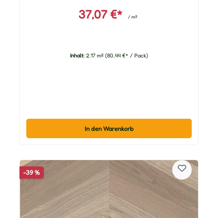
37,07 €*
/ m²
Inhalt:
2.17 m²
(80,44 €* / Pack)
In den Warenkorb
-39 %