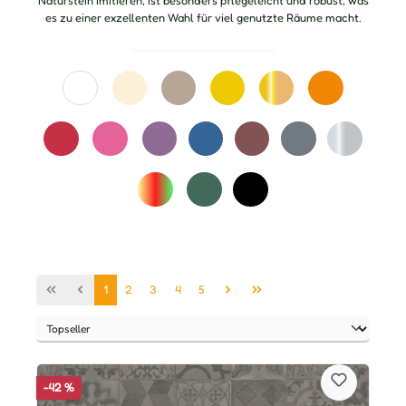
Naturstein imitieren, ist besonders pflegeleicht und robust, was
es zu einer exzellenten Wahl für viel genutzte Räume macht.
Seite
Seite
Seite
Seite
Seite
1
2
3
4
5
-42 %