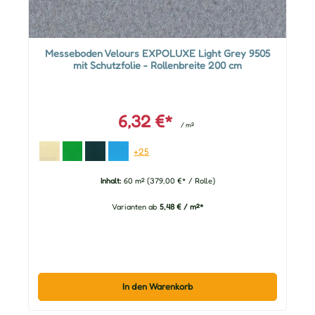
Messeboden Velours EXPOLUXE Light Grey 9505
mit Schutzfolie - Rollenbreite 200 cm
6,32 €*
/ m²
+25
Inhalt:
60 m²
(379,00 €* / Rolle)
Varianten ab
5,48 € / m²*
In den Warenkorb