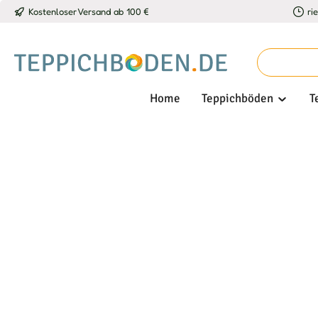
Kostenloser Versand ab 100 €
ri
 Hauptinhalt springen
Zur Suche springen
Zur Hauptnavigation springen
Home
Teppichböden
T