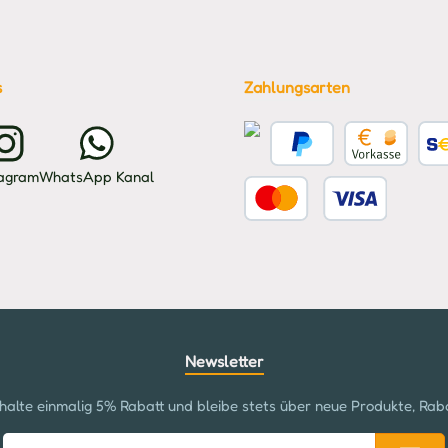
s
Zahlungsarten
Kreditkarte
PayPal
Vorkasse
Benu
tagram
WhatsApp Kanal
Benutzerdefiniertes Bild 2
Newsletter
halte einmalig 5% Rabatt und bleibe stets über neue Produkte, Rab
E-