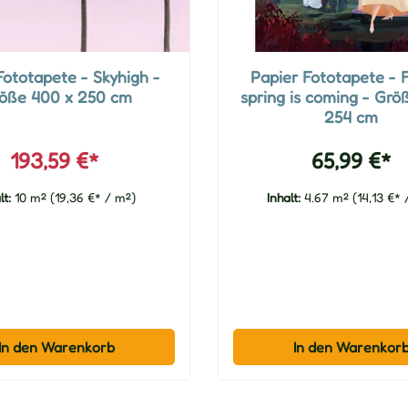
Fototapete - Skyhigh -
Papier Fototapete - 
öße 400 x 250 cm
spring is coming - Grö
254 cm
193,59 €*
65,99 €*
lt:
10 m²
(19,36 €* / m²)
Inhalt:
4.67 m²
(14,13 €* 
In den Warenkorb
In den Warenkor