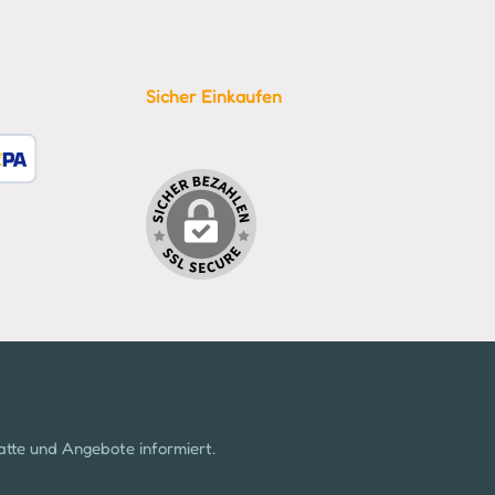
Sicher Einkaufen
tzerdefiniertes Bild 1
atte und Angebote informiert.