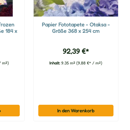
Frozen
Papier Fototapete - Otaksa -
ße 184 x
Größe 368 x 254 cm
92,39 €*
/ m²)
Inhalt:
9.35 m²
(9,88 €* / m²)
b
In den Warenkorb