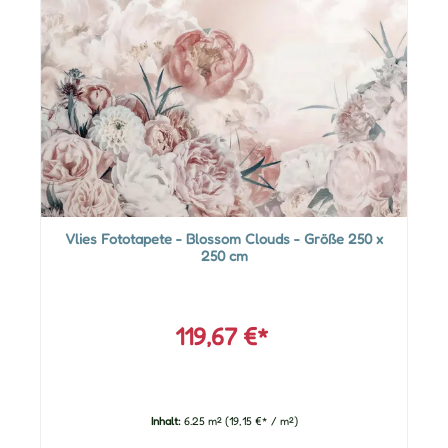
Vlies Fototapete - Blossom Clouds - Größe 250 x
250 cm
119,67 €*
Inhalt:
6.25 m²
(19,15 €* / m²)