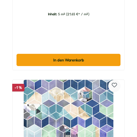
Inhalt:
5 m²
(21,65 €* / m²)
In den Warenkorb
-1 %