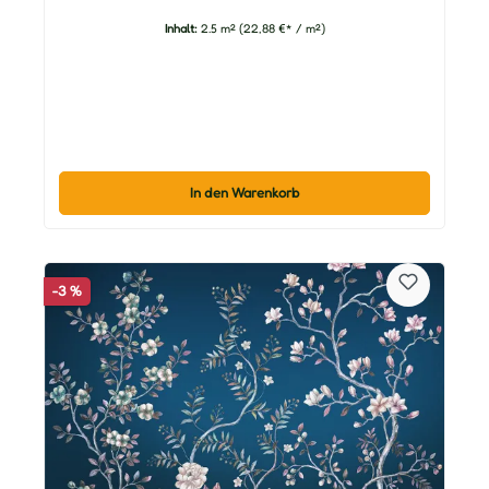
Inhalt:
2.5 m²
(22,88 €* / m²)
In den Warenkorb
-3 %