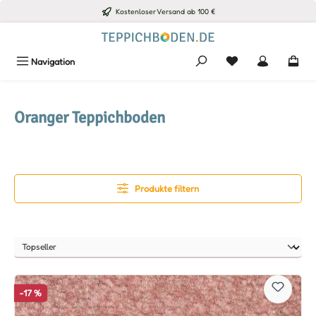
Kostenloser Versand ab 100 €
Zum Hauptinhalt springen
Du hast 0 Produkte
Navigation
Oranger Teppichboden
Produkte filtern
-17 %