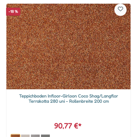
-18 %
Teppichboden Infloor-Girloon Coco Shag/Langflor
Terrakotta 280 uni - Rollenbreite 200 cm
90,77 €*