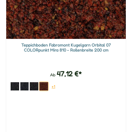
Teppichboden Fabromont Kugelgarn Orbital 07
COLORpunkt Mira 810 - Rollenbreite 200 cm
47,12 €*
Ab
+1