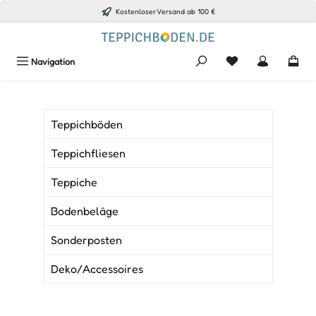
Kostenloser Versand ab 100 €
Zum Hauptinhalt springen
Du hast 0 Produkte
Navigation
Teppichböden
Teppichfliesen
Teppiche
Bodenbeläge
Sonderposten
Deko/Accessoires