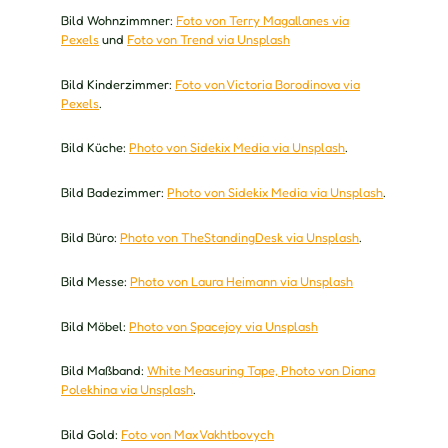
Bild Wohnzimmner:
Foto von Terry Magallanes via
Pexels
und
Foto von Trend via Unsplash
Bild Kinderzimmer:
Foto von Victoria Borodinova via
Pexels
.
Bild Küche:
Photo von Sidekix Media via Unsplash
.
Bild Badezimmer:
Photo von Sidekix Media via Unsplash
.
Bild Büro:
Photo von TheStandingDesk via Unsplash
.
Bild Messe:
Photo von Laura Heimann via Unsplash
Bild Möbel:
Photo von Spacejoy via Unsplash
Bild Maßband:
White Measuring Tape, Photo von Diana
Polekhina via Unsplash
.
Bild Gold:
Foto von Max Vakhtbovych