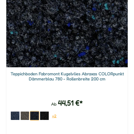
Teppichboden Fabromont Kugelvlies Abraxas COLORpunkt
Dämmerblau 780 - Rollenbreite 200 cm
44,51 €*
Ab
+2