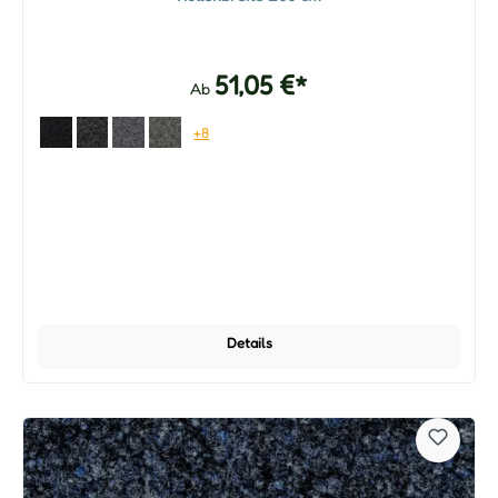
51,05 €*
Ab
+8
Details