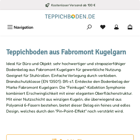
Kostenloser Versand ab 100 €
Zum Hauptinhalt springen
Du hast 0 Produkte
Navigation
Teppichboden aus Fabromont Kugelgarn
Ideal für Büro und Objekt: sehr hochwertiger und strapazierfähiger
Bodenbelag aus Fabromont Kugelgarn für gewerbliche Nutzung.
Geeignet für Stuhlrollen. Einfache Verlegung durch verkleben.
Brandschutzklasse (EN 13501): Bfl-s1. Entdecke den Bodenbelag der
Marke Fabromont Kugelgarn: Die "Feinkugel"-Kollektion Symphonie
kombiniert Erschwinglichkeit mit einer eleganten Oberflächenstruktur.
Mit einer Nutzschicht aus winzigen Kugeln, die überwiegend aus
Polyamid 6-Fasern bestehen, bietet dieser Belag ein feines und edles
Design, welches durch den "Pin-Point-Effekt" noch verstärkt wird.