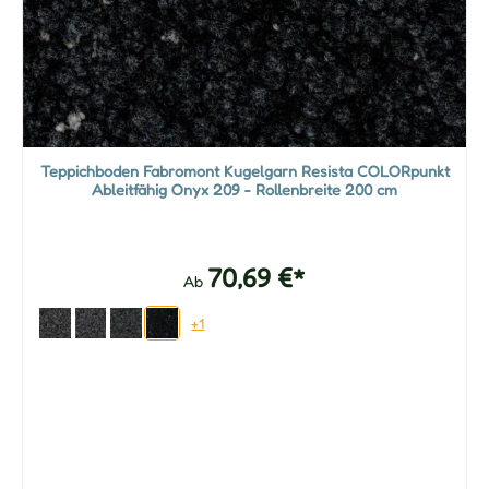
Teppichboden Fabromont Kugelgarn Resista COLORpunkt
Ableitfähig Onyx 209 - Rollenbreite 200 cm
70,69 €*
Ab
+1