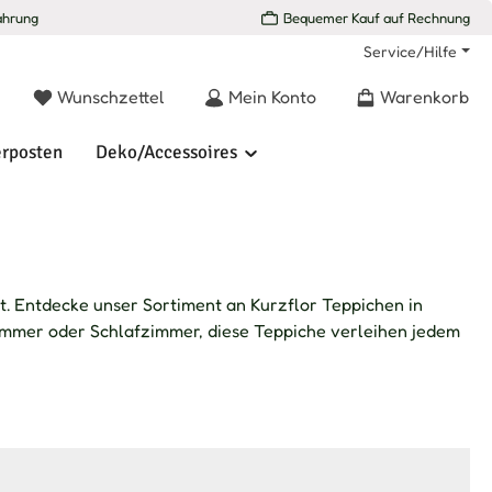
ahrung
Bequemer Kauf auf Rechnung
Service/Hilfe
Du hast 0 Produkte auf dem Merkzettel
Wunschzettel
Mein Konto
Warenkorb
rposten
Deko/Accessoires
ht. Entdecke unser Sortiment an Kurzflor Teppichen in
immer oder Schlafzimmer, diese Teppiche verleihen jedem