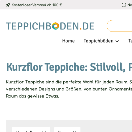
Kostenloser Versand ab 100 €
ri
 Hauptinhalt springen
Zur Suche springen
Zur Hauptnavigation springen
Home
Teppichböden
T
Kurzflor Teppiche: Stilvoll, 
Kurzflor Teppiche sind die perfekte Wahl für jeden Raum. S
verschiedenen Designs und Größen, von bunten Ornamenten
Raum das gewisse Etwas.