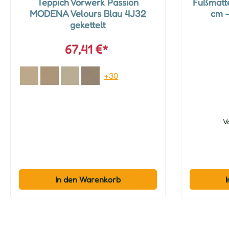
Teppich Vorwerk Passion
Fußmatte
MODENA Velours Blau 4J32
cm -
gekettelt
67,41 €*
+30
V
In den Warenkorb