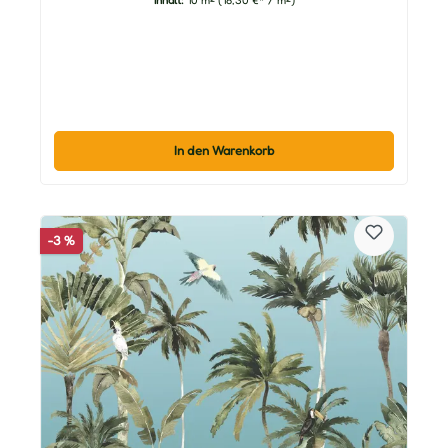
Inhalt:
10 m²
(18,30 €* / m²)
In den Warenkorb
-3 %