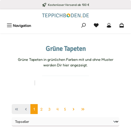
Kostenloser Versand ab 100 €
Zum Hauptinhalt springen
Du hast 0 Produkte
Navigation
Grüne Tapeten
Grüne Tapeten in grünlichen Farben mit und ohne Muster
werden Dir hier angezeigt.
Seite
Seite
Seite
Seite
Seite
1
2
3
4
5