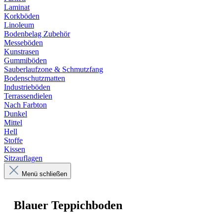
Laminat
Korkböden
Linoleum
Bodenbelag Zubehör
Messeböden
Kunstrasen
Gummiböden
Sauberlaufzone & Schmutzfang
Bodenschutzmatten
Industrieböden
Terrassendielen
Nach Farbton
Dunkel
Mittel
Hell
Stoffe
Kissen
Sitzauflagen
Menü schließen
Blauer Teppichboden