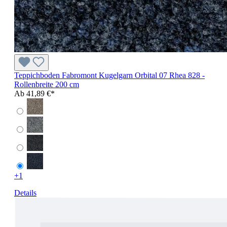
Teppichboden Fabromont Kugelgarn Orbital 07 Rhea 828 -
Rollenbreite 200 cm
Ab
41,89 €*
+1
Details