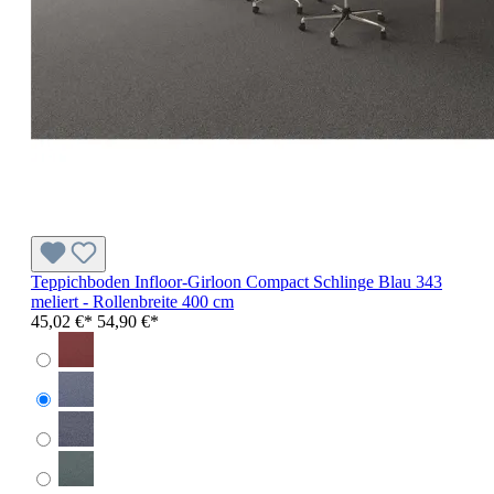
Teppichboden Infloor-Girloon Compact Schlinge Blau 343
meliert - Rollenbreite 400 cm
45,02 €*
54,90 €*