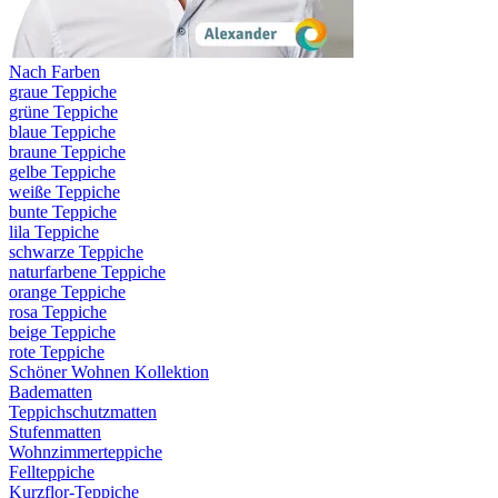
Nach Farben
graue Teppiche
grüne Teppiche
blaue Teppiche
braune Teppiche
gelbe Teppiche
weiße Teppiche
bunte Teppiche
lila Teppiche
schwarze Teppiche
naturfarbene Teppiche
orange Teppiche
rosa Teppiche
beige Teppiche
rote Teppiche
Schöner Wohnen Kollektion
Badematten
Teppichschutzmatten
Stufenmatten
Wohnzimmerteppiche
Fellteppiche
Kurzflor-Teppiche