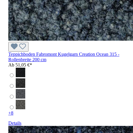
Teppichboden Fabromont Kugelgarn Creation Ocean 315 -
Rollenbreite 200 cm
Ab
51,05 €*
+8
Details