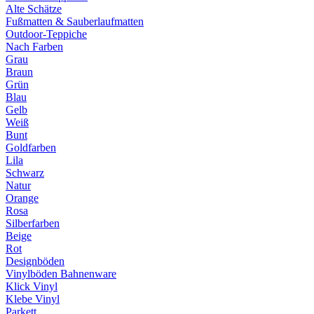
Alte Schätze
Fußmatten & Sauberlaufmatten
Outdoor-Teppiche
Nach Farben
Grau
Braun
Grün
Blau
Gelb
Weiß
Bunt
Goldfarben
Lila
Schwarz
Natur
Orange
Rosa
Silberfarben
Beige
Rot
Designböden
Vinylböden Bahnenware
Klick Vinyl
Klebe Vinyl
Parkett