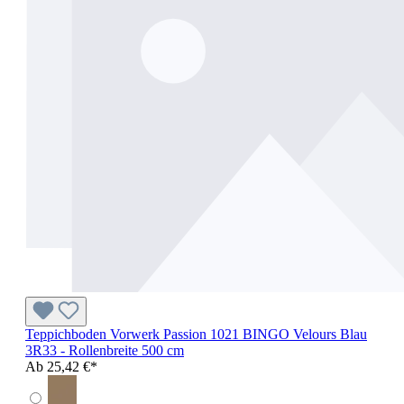
Teppichboden Vorwerk Passion 1021 BINGO Velours Blau
3R33 - Rollenbreite 500 cm
Ab
25,42 €*