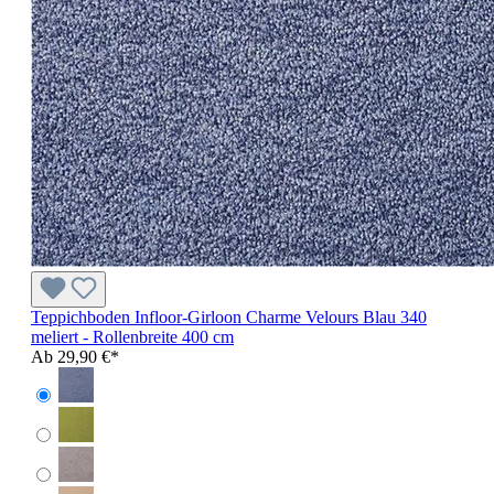
Teppichboden Infloor-Girloon Charme Velours Blau 340
meliert - Rollenbreite 400 cm
Ab
29,90 €*