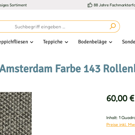
esiges Sortiment
88 Jahre Fachmarkterf
eppichfliesen
Teppiche
Bodenbeläge
Sonde
Amsterdam Farbe 143 Rollenb
Verkaufsprei
60,00 €
Inhalt:
1 Quadr
Preise inkl. Mw