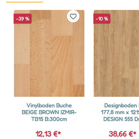
Produktgalerie überspringen
-39 %
-10 %
Vinylboden Buche
Designboden 
BEIGE BROWN IZMIR-
177,8 mm x 12
TB15 B:300cm
DESIGN 555 D
5205 French Bl
- Nutzschichtdi
12,13 €*
38,66 €*