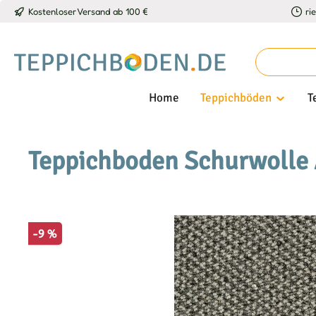
Kostenloser Versand ab 100 €
ri
 Hauptinhalt springen
Zur Suche springen
Zur Hauptnavigation springen
Home
Teppichböden
T
Teppichboden Schurwolle 
Bildergalerie überspringen
-9 %