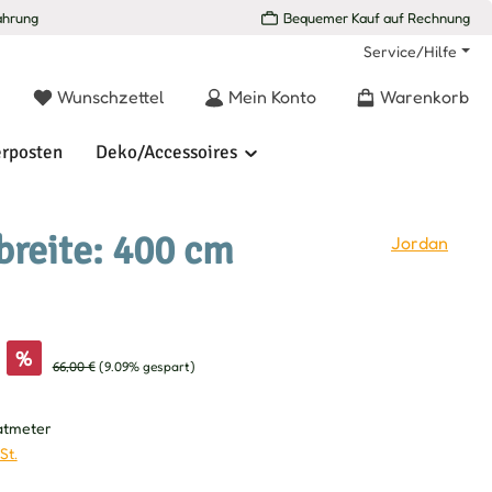
ahrung
Bequemer Kauf auf Rechnung
Service/Hilfe
Du hast 0 Produkte auf dem Merkzettel
Wunschzettel
Mein Konto
Warenkorb
rposten
Deko/Accessoires
reite: 400 cm
Jordan
s:
%
Regulärer Preis:
66,00 €
(9.09% gespart)
atmeter
St.