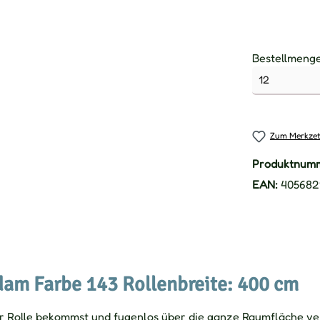
Bestellmeng
Zum Merkzet
Produktnum
EAN:
405682
am Farbe 143 Rollenbreite: 400 cm
er Rolle bekommst und fugenlos über die ganze Raumfläche ver