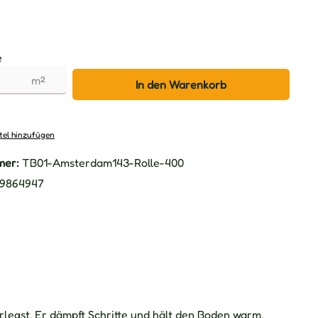
e
m²
In den Warenkorb
tel hinzufügen
mer:
TB01-Amsterdam143-Rolle-400
9864947
legst. Er dämpft Schritte und hält den Boden warm.