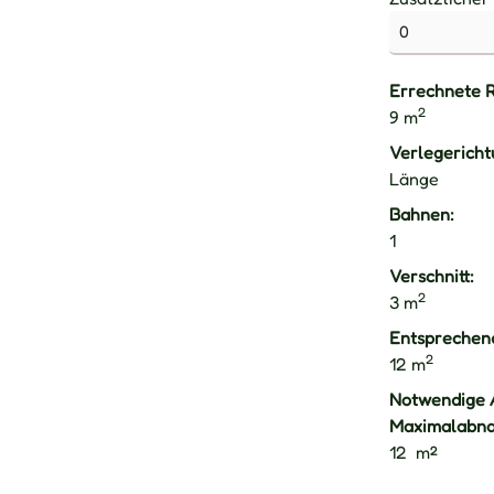
Errechnete 
2
9
m
Verlegericht
Länge
Bahnen:
1
Verschnitt:
2
3
m
Entsprechend
2
12
m
Notwendige 
Maximalabna
12
m²