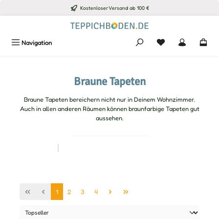
Kostenloser Versand ab 100 €
Zum Hauptinhalt springen
Du hast 0 Produkte
Navigation
Braune Tapeten
Braune Tapeten bereichern nicht nur in Deinem Wohnzimmer.
Auch in allen anderen Räumen können braunfarbige Tapeten gut
aussehen.
Seite
Seite
Seite
Seite
1
2
3
4