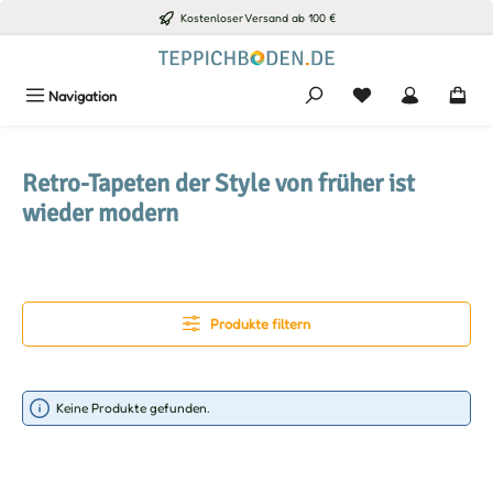
Kostenloser Versand ab 100 €
Zum Hauptinhalt springen
Du hast 0 Produkte
Navigation
Retro-Tapeten der Style von früher ist
wieder modern
Produkte filtern
Keine Produkte gefunden.