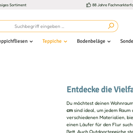
esiges Sortiment
88 Jahre Fachmarkterf
eppichfliesen
Teppiche
Bodenbeläge
Sonde
Entdecke die Vielf
Du möchtest deinen Wohnraum
cm
sind ideal, um jedem Raum d
verschiedenen Materialien, bie
einen Läufer für den Flur suc
Bett. Auch Outdoorteppiche ste