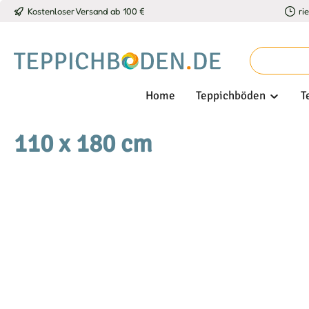
Kostenloser Versand ab 100 €
ri
 Hauptinhalt springen
Zur Suche springen
Zur Hauptnavigation springen
Home
Teppichböden
T
110 x 180 cm