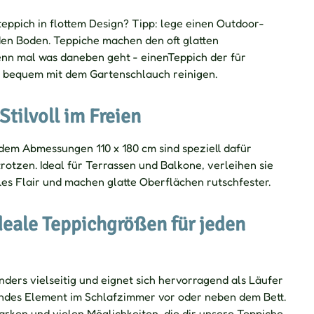
eppich in flottem Design? Tipp: lege einen Outdoor-
den Boden. Teppiche machen den oft glatten
nn mal was daneben geht - einenTeppich der für
u bequem mit dem Gartenschlauch reinigen.
Stilvoll im Freien
em Abmessungen 110 x 180 cm sind speziell dafür
rotzen. Ideal für Terrassen und Balkone, verleihen sie
les Flair und machen glatte Oberflächen rutschfester.
deale Teppichgrößen für jeden
nders vielseitig und eignet sich hervorragend als Läufer
endes Element im Schlafzimmer vor oder neben dem Bett.
rken und vielen Möglichkeiten, die dir unsere Teppiche