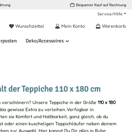
ahrung
Bequemer Kauf auf Rechnung
Service/Hilfe
Du hast 0 Produkte auf dem Merkzettel
Wunschzettel
Mein Konto
Warenkorb
rposten
Deko/Accessoires
alt der Teppiche 110 x 180 cm
 verschönern? Unsere Teppiche in der Größe
110 x 180
as gewisse Extra zu verleihen. Verfügbar in
ten sie Komfort und Haltbarkeit, ganz gleich, ob du
hst oder einen kuscheligen Teppichläufer neben deinem
hen zur Auswahl. Hier kannst Du Dir alles in Ruhe