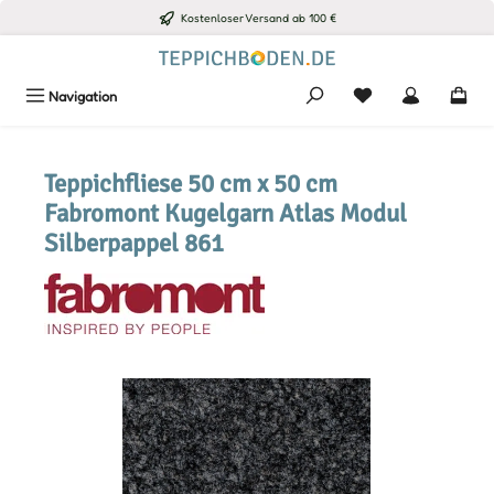
Kostenloser Versand ab 100 €
Zum Hauptinhalt springen
Du hast 0 Produkte
Navigation
Teppichfliese 50 cm x 50 cm
Fabromont Kugelgarn Atlas Modul
Silberpappel 861
Bildergalerie überspringen