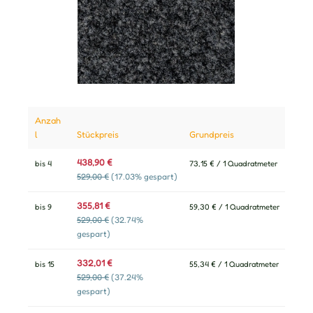
Anzah
l
Stückpreis
Grundpreis
438,90 €
bis
4
73,15 € / 1 Quadratmeter
529,00 €
(17.03% gespart)
355,81 €
bis
9
59,30 € / 1 Quadratmeter
529,00 €
(32.74%
gespart)
332,01 €
bis
15
55,34 € / 1 Quadratmeter
529,00 €
(37.24%
gespart)