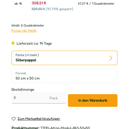
308,21 €
ab
16
51,37 € / 1 Quadratmeter
529,00 €
(41.74% gespart)
Inhalt:
6 Quadratmeter
Preise inkl. MwSt.
Lieferzeit ca. 14 Tage
Farbe (+1 mehr)
Silberpappel
Format
50 cm x 50 cm
Bestellmenge
Pack
In den Warenkorb
Zum Merkzettel hinzufügen
Produktnummer:
TB10-Atlas-Modul-861-50x50