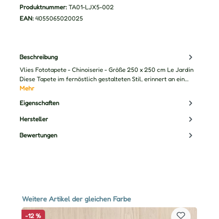
Produktnummer:
TA01-LJX5-002
EAN:
4055065020025
Beschreibung
Vlies Fototapete - Chinoiserie - Größe 250 x 250 cm Le Jardin
Diese Tapete im fernöstlich gestalteten Stil, erinnert an ein…
Mehr
Eigenschaften
Hersteller
Bewertungen
Produktgalerie überspringen
Weitere Artikel der gleichen Farbe
-12 %
-