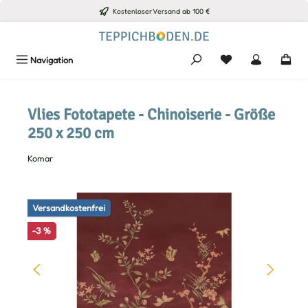
Kostenloser Versand ab 100 €
Zum Hauptinhalt springen
Du hast 0 Produkte
Navigation
Vlies Fototapete - Chinoiserie - Größe
250 x 250 cm
Komar
Bildergalerie überspringen
Versandkostenfrei
-3 %