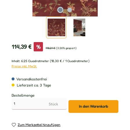
Verkaufspreis:
114,39 €
%
Regulärer Preis:
118,24 €
(3.26% gespart)
Inhalt:
6.25 Quadratmeter
(18,30 € / 1 Quadratmeter)
Preise inkl. MwSt.
Versandkostenfrei
Lieferzeit ca. 3 Tage
Bestellmenge
Stück
In den Warenkorb
Zum Merkzettel hinzufügen