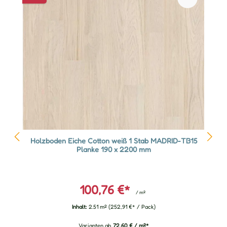
Holzboden Eiche Cotton weiß 1 Stab MADRID-TB15
Planke 190 x 2200 mm
100,76 €*
/ m²
Inhalt:
2.51 m²
(252,91 €* / Pack)
Varianten ab
72,60 € / m²*