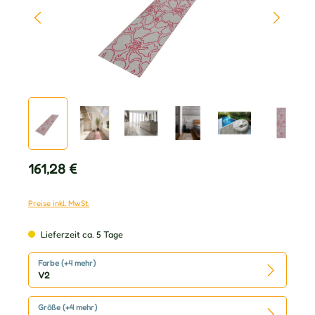
Regulärer Preis:
161,28 €
Preise inkl. MwSt.
Lieferzeit ca. 5 Tage
Farbe (+4 mehr)
V2
Größe (+4 mehr)