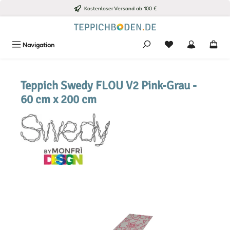
Kostenloser Versand ab 100 €
Zum Hauptinhalt springen
Du hast 0 Produkte
Navigation
Teppich Swedy FLOU V2 Pink-Grau -
60 cm x 200 cm
Bildergalerie überspringen