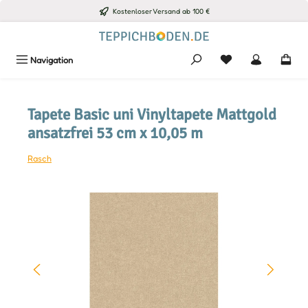
Kostenloser Versand ab 100 €
Zum Hauptinhalt springen
Du hast 0 Produkte
Navigation
Tapete Basic uni Vinyltapete Mattgold
ansatzfrei 53 cm x 10,05 m
Rasch
Bildergalerie überspringen