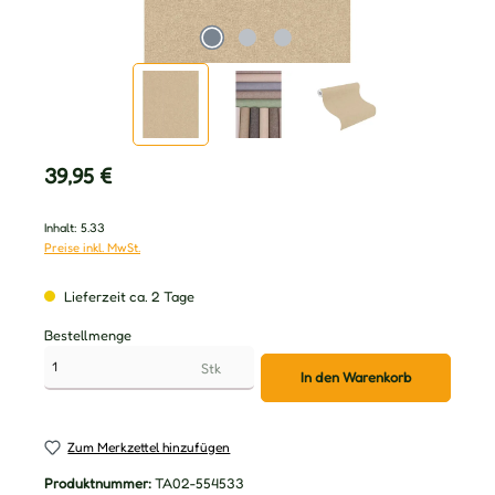
Regulärer Preis:
39,95 €
Inhalt:
5.33
Preise inkl. MwSt.
Lieferzeit ca. 2 Tage
Bestellmenge
Stk
In den Warenkorb
Zum Merkzettel hinzufügen
Produktnummer:
TA02-554533