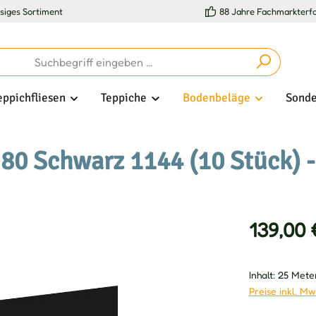
esiges Sortiment
88 Jahre Fachmarkterf
eppichfliesen
Teppiche
Bodenbeläge
Sonde
e 80 Schwarz 1144 (10 Stück) -
Verkaufsprei
139,00 
Inhalt:
25 Mete
Preise inkl. Mw