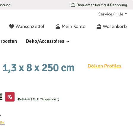
ahrung
Bequemer Kauf auf Rechnung
Service/Hilfe
Du hast 0 Produkte auf dem Merkzettel
Wunschzettel
Mein Konto
Warenkorb
rposten
Deko/Accessoires
 1,3 x 8 x 250 cm
Dölken Profiles
s:
€
%
Regulärer Preis:
159,90 €
(13.07% gespart)
r
St.