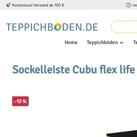
Kostenloser Versand ab 100 €
ri
 Hauptinhalt springen
Zur Suche springen
Zur Hauptnavigation springen
Home
Teppichböden
T
Sockelleiste Cubu flex lif
Bildergalerie überspringen
-13 %