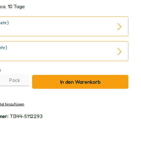
ca. 10 Tage
ehr)
ehr)
e
Pack
In den Warenkorb
tel hinzufügen
mer:
TB44-5112293