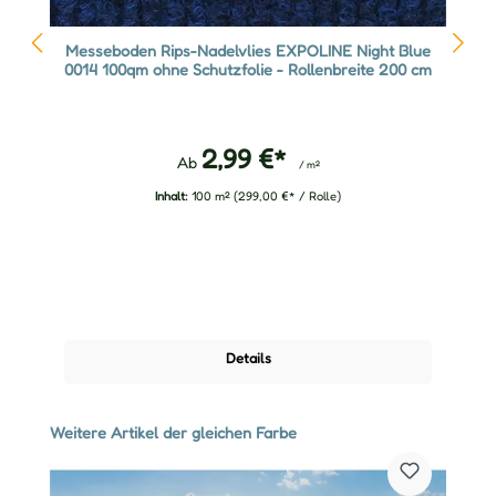
Messeboden Rips-Nadelvlies EXPOLINE Night Blue
0014 100qm ohne Schutzfolie - Rollenbreite 200 cm
2,99 €*
Ab
/ m²
Inhalt:
100 m²
(299,00 €* / Rolle)
Details
Produktgalerie überspringen
Weitere Artikel der gleichen Farbe