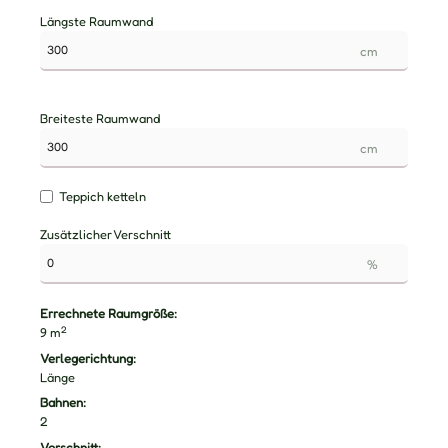
Längste Raumwand
cm
Breiteste Raumwand
cm
Teppich ketteln
Zusätzlicher Verschnitt
%
Errechnete Raumgröße:
2
9
m
Verlegerichtung:
Länge
Bahnen:
2
Verschnitt: