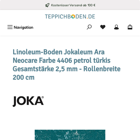
Kostenloser Versand ab 100 €
Zum Hauptinhalt springen
Du hast 0 Produkte
Navigation
Linoleum-Boden Jokaleum Ara
Neocare Farbe 4406 petrol türkis
Gesamtstärke 2,5 mm - Rollenbreite
200 cm
Bildergalerie überspringen