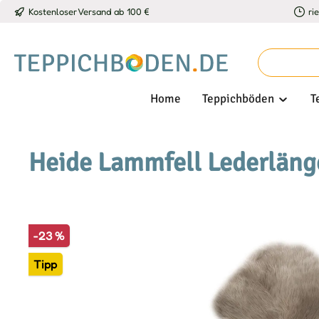
Kostenloser Versand ab 100 €
ri
 Hauptinhalt springen
Zur Suche springen
Zur Hauptnavigation springen
Home
Teppichböden
T
Heide Lammfell Lederläng
Bildergalerie überspringen
-23 %
Tipp