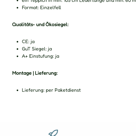
ein Teppich in min. 105 cm Lederlänge und min. 60
Format: Einzelfell
Qualitäts- und Ökosiegel:
CE: ja
GuT Siegel: ja
A+ Einstufung: ja
Montage | Lieferung:
Lieferung: per Paketdienst