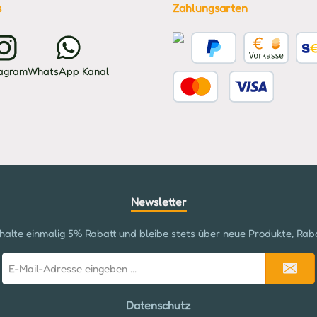
s
Zahlungsarten
Kreditkarte
PayPal
Vorkasse
Benu
tagram
WhatsApp Kanal
Benutzerdefiniertes Bild 2
Newsletter
halte einmalig 5% Rabatt und bleibe stets über neue Produkte, Rab
E-
Mail-
Adresse
Datenschutz
*