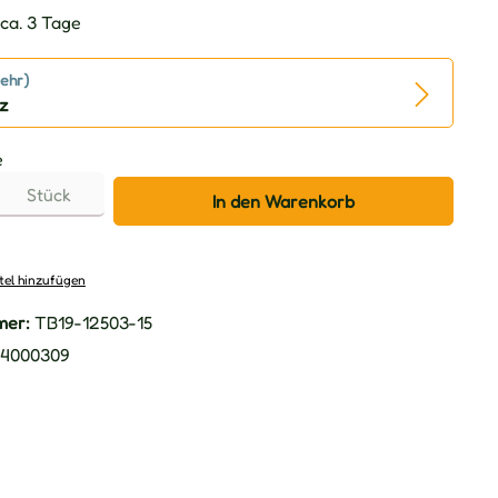
ca. 3 Tage
ehr)
z
e
Stück
In den Warenkorb
tel hinzufügen
mer:
TB19-12503-15
4000309