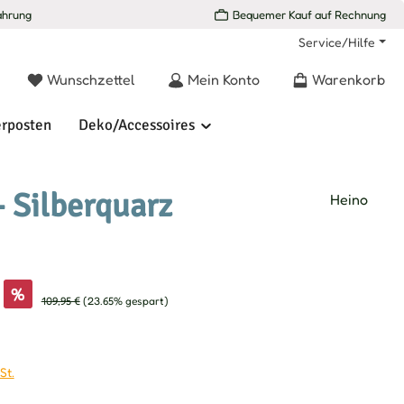
ahrung
Bequemer Kauf auf Rechnung
Service/Hilfe
Du hast 0 Produkte auf dem Merkzettel
Wunschzettel
Mein Konto
Warenkorb
rposten
Deko/Accessoires
 Silberquarz
Heino
s:
%
Regulärer Preis:
109,95 €
(23.65% gespart)
St.