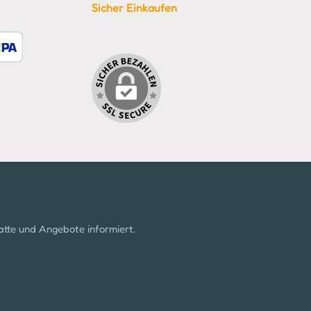
Sicher Einkaufen
tzerdefiniertes Bild 1
atte und Angebote informiert.