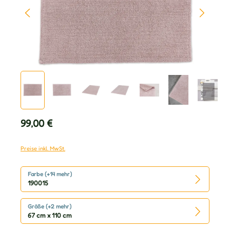
Regulärer Preis:
99,00 €
Preise inkl. MwSt.
Farbe (+14 mehr)
190015
Größe (+2 mehr)
67 cm x 110 cm