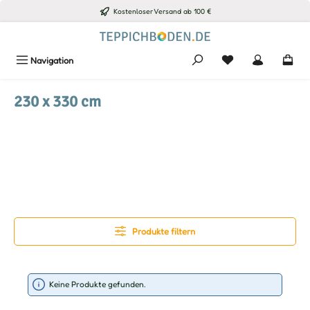
Kostenloser Versand ab 100 €
Zum Hauptinhalt springen
Du hast 0 Produkte
Navigation
230 x 330 cm
Produkte filtern
Keine Produkte gefunden.