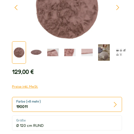
Regulärer Preis:
129,00 €
Preise inkl. MwSt.
Farbe (+8 mehr)
190011
Größe
Ø 120 cm RUND