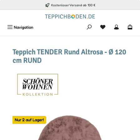
Kostenloser Versand ab 100 €
Zum Hauptinhalt springen
Du hast 0 Produkte
Navigation
Teppich TENDER Rund Altrosa - Ø 120
cm RUND
Bildergalerie überspringen
Nur 2 auf Lager!