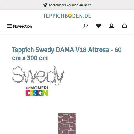
Kostenloser Versand ab 100 €
Zum Hauptinhalt springen
Du hast 0 Produkte
Navigation
Teppich Swedy DAMA V18 Altrosa - 60
cm x 300 cm
Bildergalerie überspringen