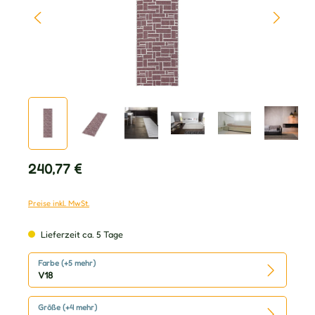
Regulärer Preis:
240,77 €
Preise inkl. MwSt.
Lieferzeit ca. 5 Tage
Farbe (+5 mehr)
V18
Größe (+4 mehr)