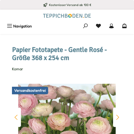
Kostenloser Versand ab 100 €
Zum Hauptinhalt springen
Du hast 0 Produkte
Navigation
Papier Fototapete - Gentle Rosé -
Größe 368 x 254 cm
Komar
Bildergalerie überspringen
Versandkostenfrei