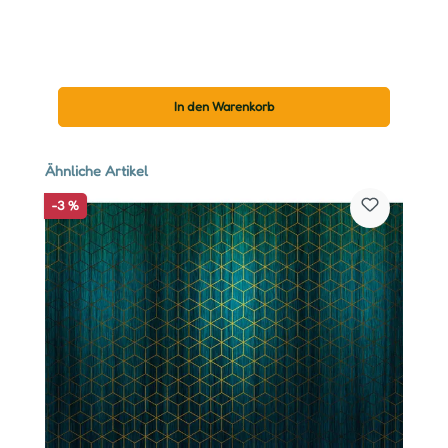
In den Warenkorb
Produktgalerie überspringen
Ähnliche Artikel
-3 %
-