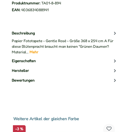
Produktnummer:
TA01-8-894
EAN:
4036834088941
Beschreibung
Papier Fototapete - Gentle Rosé - Größe 368 x 254 cm A Für
diese Blütenpracht braucht man keinen "Grünen Daumen"!
Material…
Mehr
Eigenschaften
Hersteller
Bewertungen
Produktgalerie überspringen
Weitere Artikel der gleichen Farbe
-3 %
-