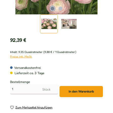
Regulärer Preis:
92,39 €
Inhalt:
9.35 Quadratmeter
(9,88 € / 1 Quadratmeter)
Preise inkl. MwSt.
Versandkostenfrei
Lieferzeit ca. 3 Tage
Bestellmenge
Stück
In den Warenkorb
Zum Merkzettel hinzufügen