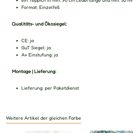
ein Teppich in min. 90 cm Lederlänge und min. 50 
Format: Einzelfell
Qualitäts- und Ökosiegel:
CE: ja
GuT Siegel: ja
A+ Einstufung: ja
Montage | Lieferung:
Lieferung: per Paketdienst
Weitere Artikel der gleichen Farbe
Produktgalerie überspringen