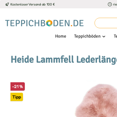
Kostenloser Versand ab 100 €
ri
 Hauptinhalt springen
Zur Suche springen
Zur Hauptnavigation springen
Home
Teppichböden
T
Heide Lammfell Lederlänge
Bildergalerie überspringen
-21 %
Tipp