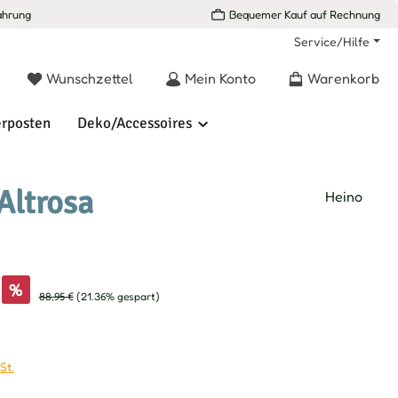
ahrung
Bequemer Kauf auf Rechnung
Service/Hilfe
Du hast 0 Produkte auf dem Merkzettel
Wunschzettel
Mein Konto
Warenkorb
rposten
Deko/Accessoires
Altrosa
Heino
s:
%
Regulärer Preis:
88,95 €
(21.36% gespart)
St.