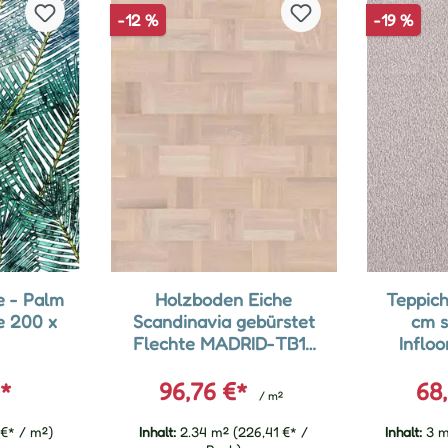
-12 %
-19 %
e - Palm
Holzboden Eiche
Teppich
e 200 x
Scandinavia gebürstet
cm s
Flechte MADRID-TB15
Inflo
Planke 192 x 2028 mm
We
€*
96,76 €*
68
/ m²
 €* / m²)
Inhalt:
2.34 m²
(226,41 €* /
Inhalt:
3 