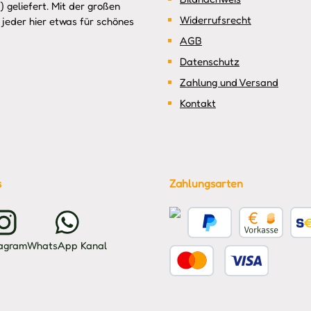
 geliefert. Mit der großen
Widerrufsrecht
jeder hier etwas für schönes
AGB
Datenschutz
Zahlung und Versand
Kontakt
s
Zahlungsarten
Kreditkarte
PayPal
Vorkasse
Benu
tagram
WhatsApp Kanal
Benutzerdefiniertes Bild 2