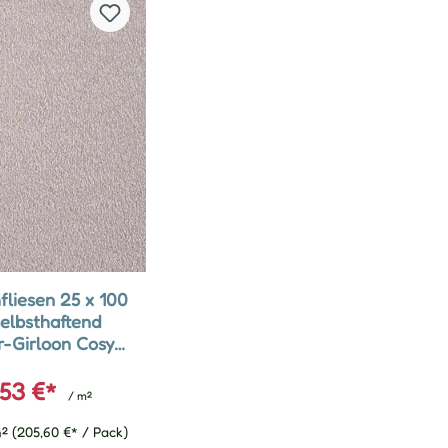
fliesen 25 x 100
elbsthaftend
or-Girloon Cosy
iß 501 uni
,53 €*
/ m²
m²
(205,60 €* / Pack)