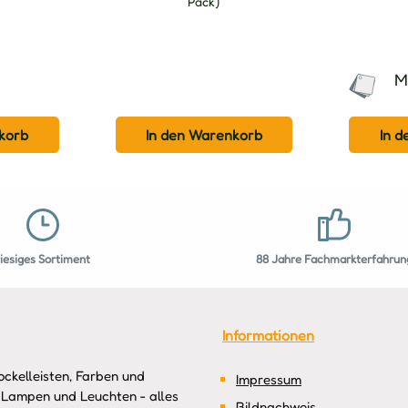
Pack)
M
korb
In den Warenkorb
In 
riesiges Sortiment
88 Jahre Fachmarkterfahrun
Informationen
ckelleisten, Farben und
Impressum
 Lampen und Leuchten - alles
Bildnachweis