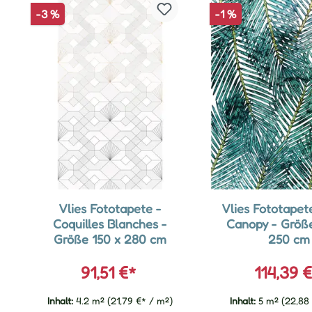
-3 %
-1 %
Vlies Fototapete -
Vlies Fototapet
Coquilles Blanches -
Canopy - Größ
Größe 150 x 280 cm
250 cm
91,51 €*
114,39 
Inhalt:
4.2 m²
(21,79 €* / m²)
Inhalt:
5 m²
(22,88