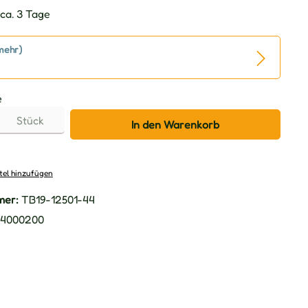
ca. 3 Tage
mehr)
e
Stück
In den Warenkorb
tel hinzufügen
mer:
TB19-12501-44
4000200