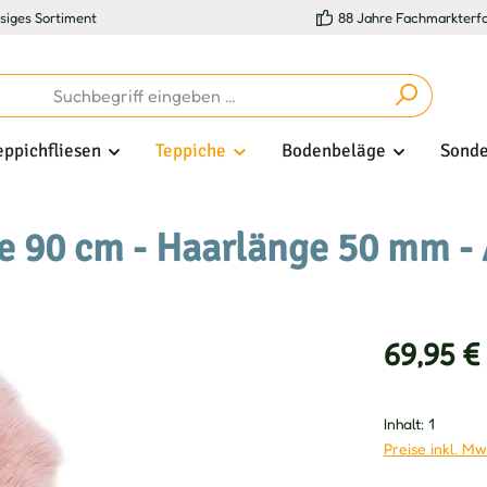
esiges Sortiment
88 Jahre Fachmarkterf
eppichfliesen
Teppiche
Bodenbeläge
Sonde
 90 cm - Haarlänge 50 mm - 
Verkaufsprei
69,95 €
Inhalt:
1
Preise inkl. Mw