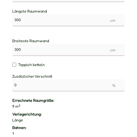
Längste Raumwand
cm
Breiteste Raumwand
cm
Teppich ketteln
Zusätzlicher Verschnitt
%
Errechnete Raumgröße:
2
9
m
Verlegerichtung:
Länge
Bahnen:
1