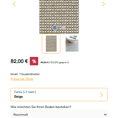
Verkaufspreis:
82,00 €
%
Regulärer Preis:
96,50 €
(15.03% gespart)
Inhalt:
1 Quadratmeter
Preise inkl. MwSt.
Farbe (+7 mehr)
Beige
Wie möchten Sie Ihren Boden bestellen?