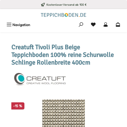
Kostenloser Versand ab 100 €
Zum Hauptinhalt springen
Du hast 0 Produkte
Navigation
Creatuft Tivoli Plus Beige
Teppichboden 100% reine Schurwolle
Schlinge Rollenbreite 400cm
Bildergalerie überspringen
-15 %